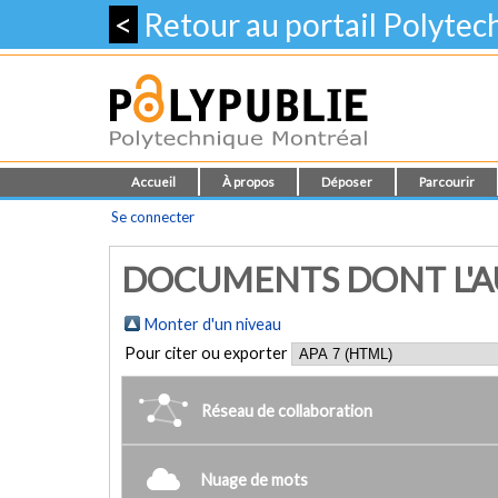
<
Retour au portail Polyte
Accueil
À propos
Déposer
Parcourir
Se connecter
DOCUMENTS DONT L'AU
Monter d'un niveau
Pour citer ou exporter
Réseau de collaboration
Nuage de mots