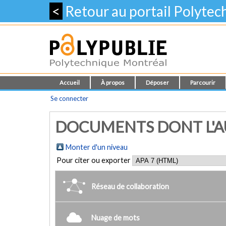
<
Retour au portail Polyte
Accueil
À propos
Déposer
Parcourir
Se connecter
DOCUMENTS DONT L'AU
Monter d'un niveau
Pour citer ou exporter
Réseau de collaboration
Nuage de mots