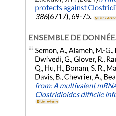
protects against Clostridi
386
(6717), 69-75.
Lien extern
ENSEMBLE DE DONNÉE
Semon, A., Alameh, M.-G., Ba
Dwivedi, G., Glover, R., Ran
Q., Hu, H., Bonam, S. R., Ma
Davis, B., Chevrier, A., Beat
from: A multivalent mRNA
Clostridioides difficile inf
Lien externe