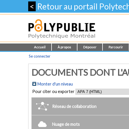
<
Retour au portail Polyte
Accueil
À propos
Déposer
Parcourir
Se connecter
DOCUMENTS DONT L'AUT
Monter d'un niveau
Pour citer ou exporter
Réseau de collaboration
Nuage de mots