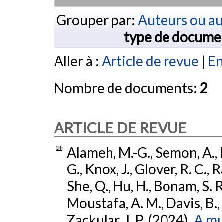
Grouper par:
Auteurs ou au
type de docume
Aller à :
Article de revue
|
En
Nombre de documents:
2
ARTICLE DE REVUE
Alameh, M.-G., Semon, A., B
G., Knox, J., Glover, R. C., R
She, Q., Hu, H., Bonam, S. R.
Moustafa, A. M., Davis, B., C
Zackular, J. P. (2024).
A mu