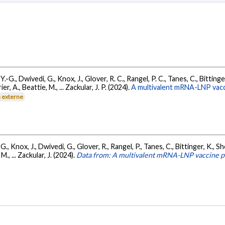
-G., Dwivedi, G., Knox, J., Glover, R. C., Rangel, P. C., Tanes, C., Bittinger
er, A., Beattie, M., ... Zackular, J. P. (2024).
A multivalent mRNA-LNP vaccin
n externe
, Knox, J., Dwivedi, G., Glover, R., Rangel, P., Tanes, C., Bittinger, K., She
., ... Zackular, J. (2024).
Data from: A multivalent mRNA-LNP vaccine prot