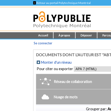
<
Retour au portail Polytechnique Montréal
Accueil
À propos
Déposer
Parcou
Se connecter
DOCUMENTS DONT L'AUTEUR EST "ABT,
Monter d'un niveau
Pour citer ou exporter
Réseau de collaboration
Nuage de mots
Grouper par:
Au