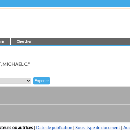
rir
Chercher
 MICHAEL C."
teurs ou autrices
|
Date de publication
|
Sous-type de document
|
Au