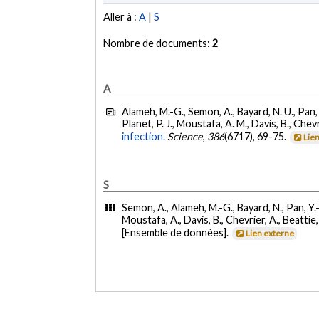
Aller à :
A
|
S
Nombre de documents:
2
A
Alameh, M.-G., Semon, A., Bayard, N. U., Pan, Y.
Planet, P. J., Moustafa, A. M., Davis, B., Chevri
infection.
Science
,
386
(6717), 69-75.
Lie
S
Semon, A., Alameh, M.-G., Bayard, N., Pan, Y.-G.
Moustafa, A., Davis, B., Chevrier, A., Beattie, M
[Ensemble de données].
Lien externe