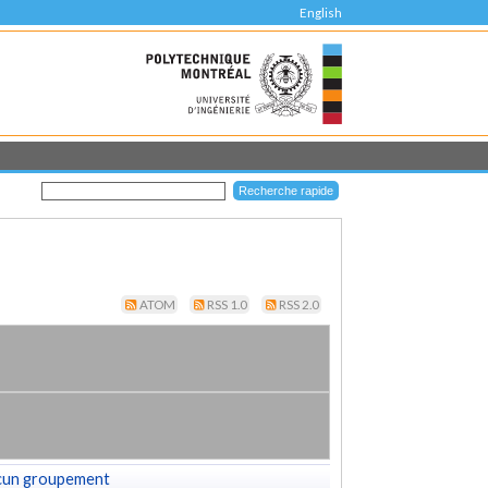
English
ATOM
RSS 1.0
RSS 2.0
cun groupement