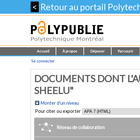
<
Retour au portail Polyte
Accueil
À propos
Déposer
Parcourir
Se connecter
DOCUMENTS DONT L'A
SHEELU"
Monter d'un niveau
Pour citer ou exporter
Réseau de collaboration