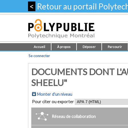
<
Retour au portail Polyte
Accueil
À propos
Déposer
Parcourir
Se connecter
DOCUMENTS DONT L'A
SHEELU"
Monter d'un niveau
Pour citer ou exporter
Réseau de collaboration