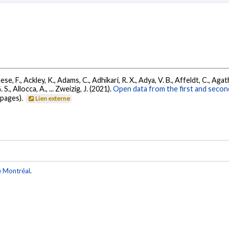
se, F., Ackley, K., Adams, C., Adhikari, R. X., Adya, V. B., Affeldt, C., Ag
G. S., Allocca, A., ... Zweizig, J. (2021).
Open data from the first and seco
 pages).
Lien externe
e Montréal
.