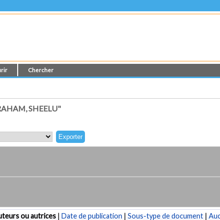
rir
Chercher
RAHAM, SHEELU"
teurs ou autrices
|
Date de publication
|
Sous-type de document
|
Au