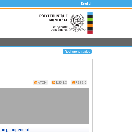
English
ATOM
RSS 1.0
RSS 2.0
cun groupement