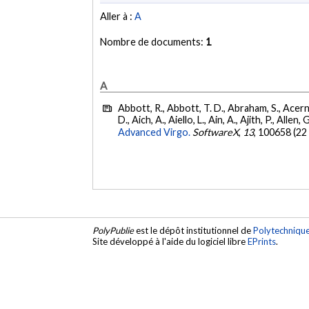
Aller à :
A
Nombre de documents:
1
A
Abbott, R., Abbott, T. D., Abraham, S., Acerne
D., Aich, A., Aiello, L., Ain, A., Ajith, P., Allen, 
Advanced Virgo.
SoftwareX
,
13
, 100658 (22
PolyPublie
est le dépôt institutionnel de
Polytechniqu
Site développé à l'aide du logiciel libre
EPrints
.