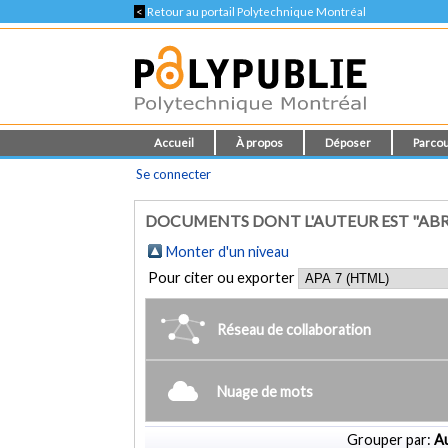
<
Retour au portail Polytechnique Montréal
Accueil
À propos
Déposer
Parcou
Se connecter
DOCUMENTS DONT L'AUTEUR EST "AB
Monter d'un niveau
Pour citer ou exporter
Réseau de collaboration
Nuage de mots
Grouper par:
Au