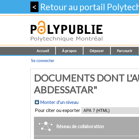
<
Retour au portail Polyte
Accueil
À propos
Déposer
Parcourir
Se connecter
DOCUMENTS DONT L'A
ABDESSATAR"
Monter d'un niveau
Pour citer ou exporter
Réseau de collaboration