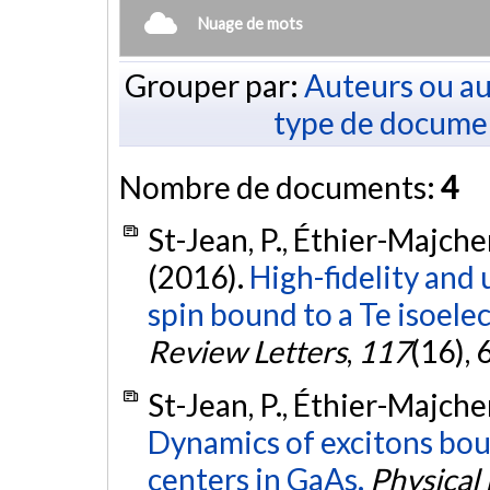
Nuage de mots
Grouper par:
Auteurs ou au
type de docume
Nombre de documents:
4
St-Jean, P., Éthier-Majcher
(2016).
High-fidelity and u
spin bound to a Te isoelec
Review Letters
,
117
(16), 
St-Jean, P., Éthier-Majcher
Dynamics of excitons bou
centers in GaAs.
Physical