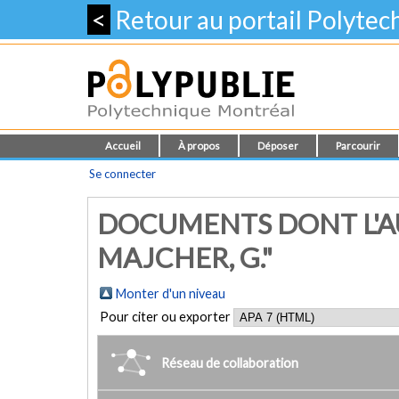
<
Retour au portail Polyte
Accueil
À propos
Déposer
Parcourir
Se connecter
DOCUMENTS DONT L'AU
MAJCHER, G."
Monter d'un niveau
Pour citer ou exporter
Réseau de collaboration