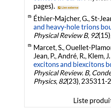
pages).
Lien externe
Éthier-Majcher, G., St-Jean
and heavy-hole trions bou
Physical Review B
,
92
(15)
Marcet, S., Ouellet-Plamon
Jean, P., André, R., Klem, J
excitons and biexcitons b
Physical Review. B, Cond
Physics
,
82
(23), 235311-
Liste produi