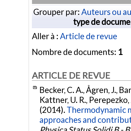
Grouper par:
Auteurs ou au
type de docume
Aller à :
Article de revue
Nombre de documents:
1
ARTICLE DE REVUE
Becker, C. A., Ågren, J., Ba
Kattner, U. R., Perepezko, J
(2014).
Thermodynamic m
approaches and contributi
Physica Status Solidi B - B