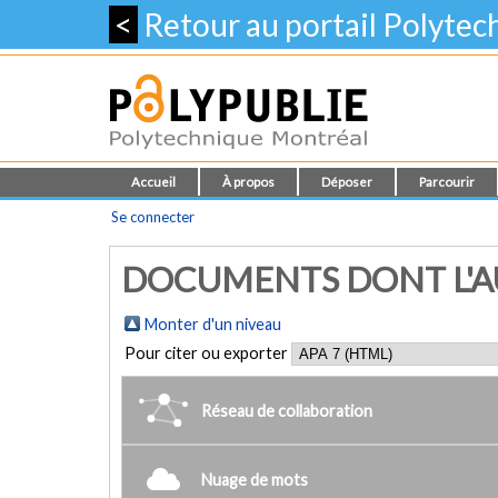
<
Retour au portail Polyte
Accueil
À propos
Déposer
Parcourir
Se connecter
DOCUMENTS DONT L'AU
Monter d'un niveau
Pour citer ou exporter
Réseau de collaboration
Nuage de mots