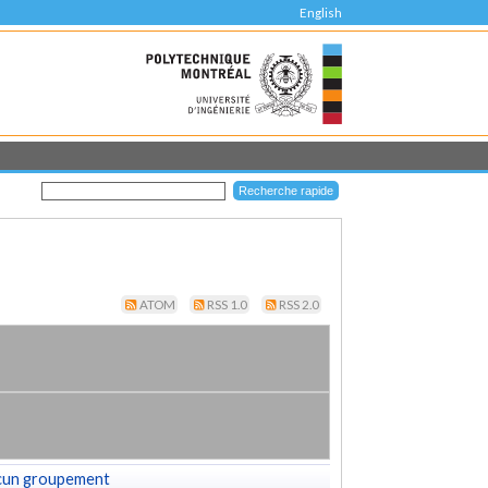
English
ATOM
RSS 1.0
RSS 2.0
cun groupement