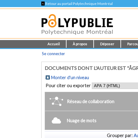
<
Retour au portail Polytechnique Montréal
Accueil
À propos
Déposer
Parcou
Se connecter
DOCUMENTS DONT L'AUTEUR EST "ÅGR
Monter d'un niveau
Pour citer ou exporter
Réseau de collaboration
Nuage de mots
Grouper par:
Au