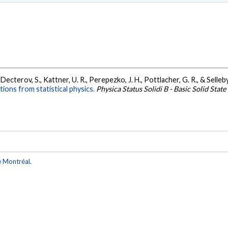
, Decterov, S., Kattner, U. R., Perepezko, J. H., Pottlacher, G. R., & Selleb
ons from statistical physics.
Physica Status Solidi B - Basic Solid State
e Montréal
.