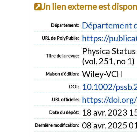
Un lien externe est dispo
Département d
Département:
https://public
URL de PolyPublie:
Physica Status 
Titre de la revue:
(vol. 251, no 1)
Wiley-VCH
Maison d'édition:
10.1002/pssb
DOI:
https://doi.o
URL officielle:
18 avr. 2023 1
Date du dépôt:
08 avr. 2025 0
Dernière modification: