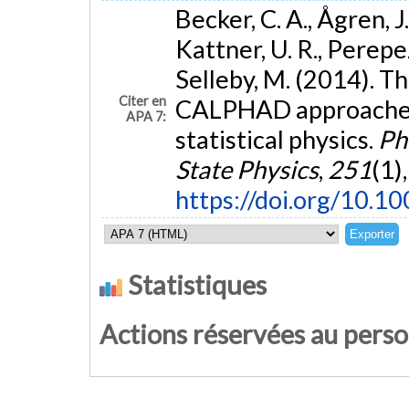
Becker, C. A., Ågren, J.
Kattner, U. R., Perepez
Selleby, M. (2014). T
Citer en
CALPHAD approaches 
APA 7:
statistical physics.
Phy
State Physics
,
251
(1)
https://doi.org/10.
Statistiques
Actions réservées au pers