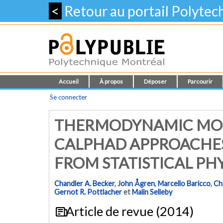
<
Retour au portail Polyte
Accueil
À propos
Déposer
Parcourir
Se connecter
THERMODYNAMIC MODE
CALPHAD APPROACHE
FROM STATISTICAL PH
Chandler A. Becker
,
John Ågren
,
Marcello Baricco
,
Ch
Gernot R. Pottlacher
et
Malin Selleby
Article de revue (2014)