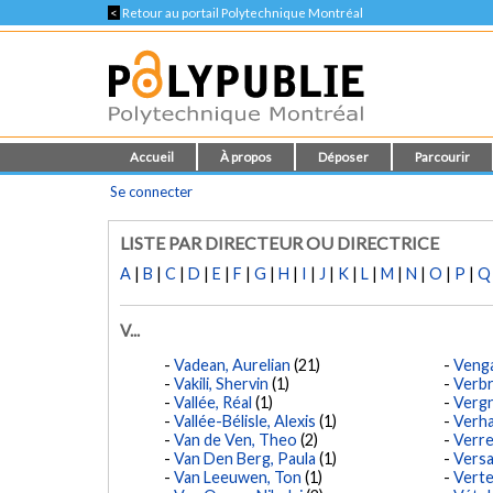
<
Retour au portail Polytechnique Montréal
Accueil
À propos
Déposer
Parcourir
Se connecter
LISTE PAR DIRECTEUR OU DIRECTRICE
A
|
B
|
C
|
D
|
E
|
F
|
G
|
H
|
I
|
J
|
K
|
L
|
M
|
N
|
O
|
P
|
Q
V...
Vadean, Aurelian
(21)
Venga
Vakili, Shervin
(1)
Verbr
Vallée, Réal
(1)
Vergn
Vallée-Bélisle, Alexis
(1)
Verha
Van de Ven, Theo
(2)
Verre
Van Den Berg, Paula
(1)
Versai
Van Leeuwen, Ton
(1)
Verte