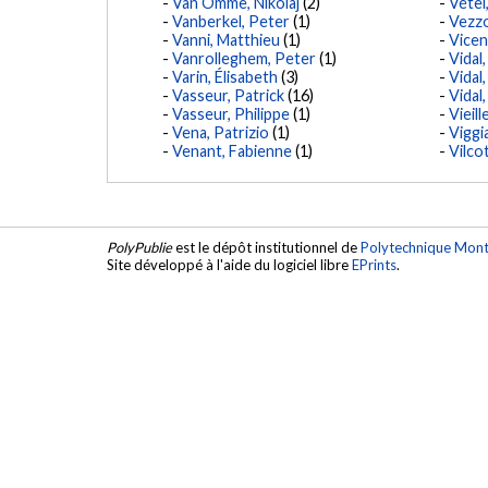
Van Omme, Nikolaj
(2)
Vétel
Vanberkel, Peter
(1)
Vezzo
Vanni, Matthieu
(1)
Vicen
Vanrolleghem, Peter
(1)
Vidal
Varin, Élisabeth
(3)
Vidal
Vasseur, Patrick
(16)
Vidal
Vasseur, Philippe
(1)
Vieill
Vena, Patrizio
(1)
Viggi
Venant, Fabienne
(1)
Vilco
PolyPublie
est le dépôt institutionnel de
Polytechnique Mont
Site développé à l'aide du logiciel libre
EPrints
.