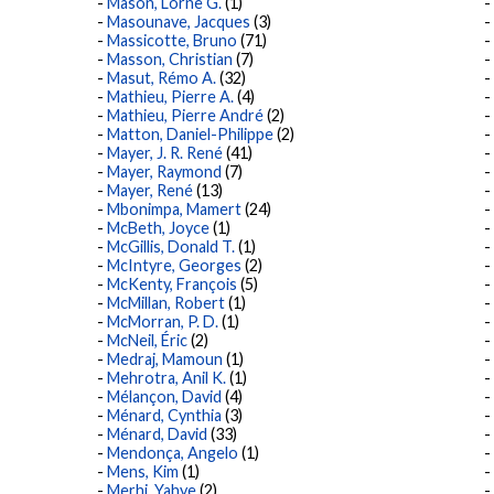
Mason, Lorne G.
(1)
Masounave, Jacques
(3)
Massicotte, Bruno
(71)
Masson, Christian
(7)
Masut, Rémo A.
(32)
Mathieu, Pierre A.
(4)
Mathieu, Pierre André
(2)
Matton, Daniel-Philippe
(2)
Mayer, J. R. René
(41)
Mayer, Raymond
(7)
Mayer, René
(13)
Mbonimpa, Mamert
(24)
McBeth, Joyce
(1)
McGillis, Donald T.
(1)
McIntyre, Georges
(2)
McKenty, François
(5)
McMillan, Robert
(1)
McMorran, P. D.
(1)
McNeil, Éric
(2)
Medraj, Mamoun
(1)
Mehrotra, Anil K.
(1)
Mélançon, David
(4)
Ménard, Cynthia
(3)
Ménard, David
(33)
Mendonça, Angelo
(1)
Mens, Kim
(1)
Merhi, Yahye
(2)