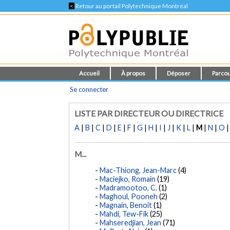
<
Retour au portail Polytechnique Montréal
Accueil
À propos
Déposer
Parcou
Se connecter
LISTE PAR DIRECTEUR OU DIRECTRICE
A
|
B
|
C
|
D
|
E
|
F
|
G
|
H
|
I
|
J
|
K
|
L
|
M
|
N
|
O
M...
Mac-Thiong, Jean-Marc
(4)
Maciejko, Romain
(19)
Madramootoo, C.
(1)
Maghoul, Pooneh
(2)
Magnain, Benoit
(1)
Mahdi, Tew-Fik
(25)
Mahseredjian, Jean
(71)