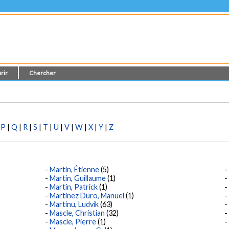
rir
Chercher
|
P
|
Q
|
R
|
S
|
T
|
U
|
V
|
W
|
X
|
Y
|
Z
Martin, Étienne
(5)
Martin, Guillaume
(1)
Martin, Patrick
(1)
Martinez Duro, Manuel
(1)
Martinu, Ludvik
(63)
Mascle, Christian
(32)
Mascle, Pierre
(1)