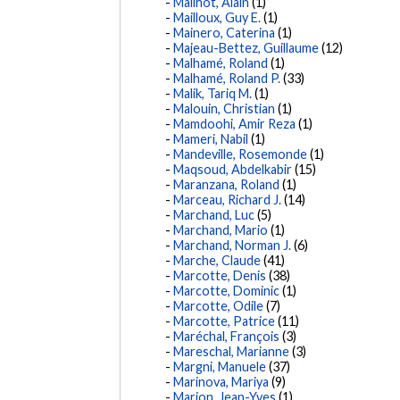
Mailhot, Alain
(1)
Mailloux, Guy E.
(1)
Mainero, Caterina
(1)
Majeau-Bettez, Guillaume
(12)
Malhamé, Roland
(1)
Malhamé, Roland P.
(33)
Malik, Tariq M.
(1)
Malouin, Christian
(1)
Mamdoohi, Amir Reza
(1)
Mameri, Nabil
(1)
Mandeville, Rosemonde
(1)
Maqsoud, Abdelkabir
(15)
Maranzana, Roland
(1)
Marceau, Richard J.
(14)
Marchand, Luc
(5)
Marchand, Mario
(1)
Marchand, Norman J.
(6)
Marche, Claude
(41)
Marcotte, Denis
(38)
Marcotte, Dominic
(1)
Marcotte, Odile
(7)
Marcotte, Patrice
(11)
Maréchal, François
(3)
Mareschal, Marianne
(3)
Margni, Manuele
(37)
Marinova, Mariya
(9)
Marion, Jean-Yves
(1)