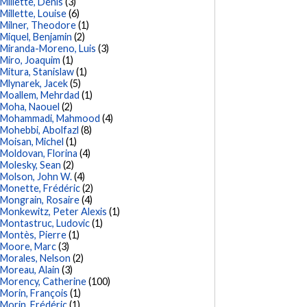
Millette, Denis
(3)
Millette, Louise
(6)
Milner, Theodore
(1)
Miquel, Benjamin
(2)
Miranda-Moreno, Luis
(3)
Miro, Joaquim
(1)
Mitura, Stanislaw
(1)
Mlynarek, Jacek
(5)
Moallem, Mehrdad
(1)
Moha, Naouel
(2)
Mohammadi, Mahmood
(4)
Mohebbi, Abolfazl
(8)
Moisan, Michel
(1)
Moldovan, Florina
(4)
Molesky, Sean
(2)
Molson, John W.
(4)
Monette, Frédéric
(2)
Mongrain, Rosaire
(4)
Monkewitz, Peter Alexis
(1)
Montastruc, Ludovic
(1)
Montès, Pierre
(1)
Moore, Marc
(3)
Morales, Nelson
(2)
Moreau, Alain
(3)
Morency, Catherine
(100)
Morin, François
(1)
Morin, Frédéric
(1)