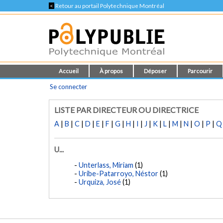
<
Retour au portail Polytechnique Montréal
Accueil
À propos
Déposer
Parcourir
Se connecter
LISTE PAR DIRECTEUR OU DIRECTRICE
A
|
B
|
C
|
D
|
E
|
F
|
G
|
H
|
I
|
J
|
K
|
L
|
M
|
N
|
O
|
P
|
Q
U...
Unterlass, Miriam
(1)
Uribe-Patarroyo, Néstor
(1)
Urquiza, José
(1)