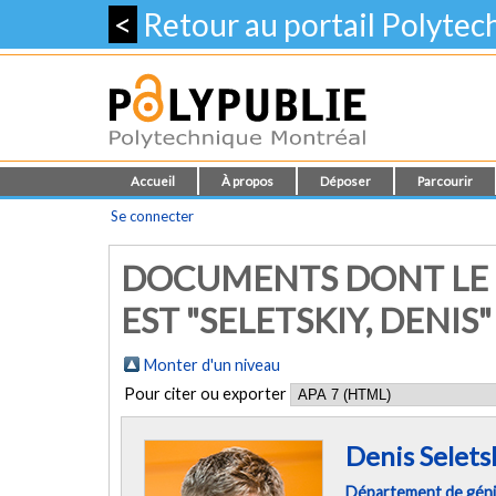
<
Retour au portail Polyte
Accueil
À propos
Déposer
Parcourir
Se connecter
DOCUMENTS DONT LE 
EST "
SELETSKIY, DENIS
"
Monter d'un niveau
Pour citer ou exporter
Denis Selets
Département de géni