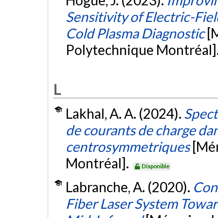
Hogue, J. (2023).
Improvin
Sensitivity of Electric-F
Cold Plasma Diagnostic
[
Polytechnique Montréal]
L
Lakhal, A. A. (2024).
Spect
de courants de charge da
centrosymmetriques
[Mém
Montréal].
Disponible
Labranche, A. (2020).
Conc
Fiber Laser System Toward