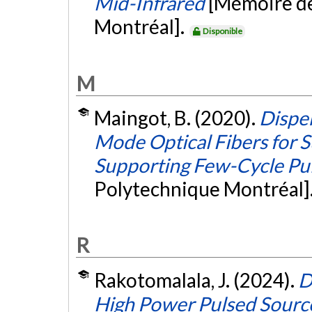
Mid-Infrared
[Mémoire de
Montréal].
Disponible
M
Maingot, B. (2020).
Disper
Mode Optical Fibers for
Supporting Few-Cycle Pu
Polytechnique Montréal]
R
Rakotomalala, J. (2024).
D
High Power Pulsed Source