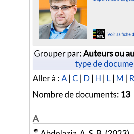
Voir sa fiche
Grouper par:
Auteurs ou au
type de docume
Aller à :
A
|
C
|
D
|
H
|
L
|
M
|
Nombre de documents:
13
A
Abdelaziz, A. S. B. (2023).