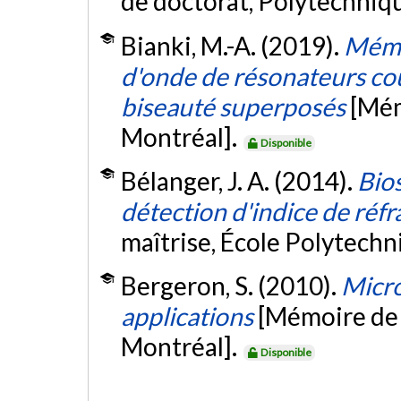
de doctorat, Polytechniq
Bianki, M.-A. (2019).
Mémo
d'onde de résonateurs co
biseauté superposés
[Mém
Montréal].
Disponible
Bélanger, J. A. (2014).
Bio
détection d'indice de réf
maîtrise, École Polytech
Bergeron, S. (2010).
Micro
applications
[Mémoire de 
Montréal].
Disponible