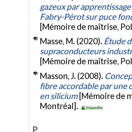
gazeux par apprentissage
Fabry-Pérot sur puce fon
[Mémoire de maîtrise, Po
Masse, M. (2020).
Étude de
supraconducteurs industri
[Mémoire de maîtrise, Po
Masson, J. (2008).
Concept
fibre accordable par une 
en silicium
[Mémoire de ma
Montréal].
Disponible
P