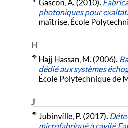
Gascon, A. (2010).
Fabrica
photoniques pour exaltat
maîtrise, École Polytech
H
Hajj Hassan, M. (2006).
Ba
dédié aux systèmes écho
École Polytechnique de M
J
Jubinville, P. (2017).
Détec
microfabriqué à cavité Fa