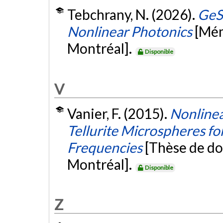
Tebchrany, N. (2026).
GeSb
Nonlinear Photonics
[Mém
Montréal].
Disponible
V
Vanier, F. (2015).
Nonlinea
Tellurite Microspheres fo
Frequencies
[Thèse de do
Montréal].
Disponible
Z