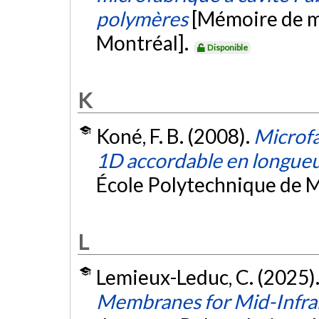
polymères
[Mémoire de ma
Montréal].
Disponible
K
Koné, F. B. (2008).
Microfa
1D accordable en longue
École Polytechnique de M
L
Lemieux-Leduc, C. (2025)
Membranes for Mid-Infrar