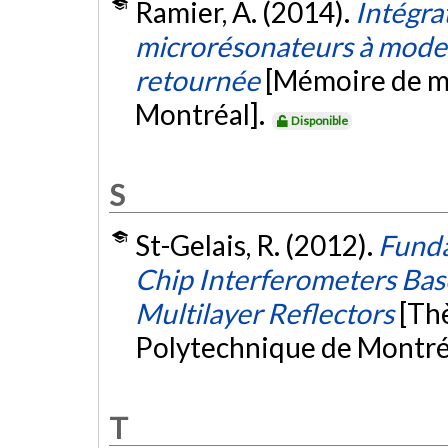
Ramier, A. (2014).
Intégra
microrésonateurs à modes
retournée
[Mémoire de ma
Montréal].
Disponible
S
St-Gelais, R. (2012).
Funda
Chip Interferometers Bas
Multilayer Reflectors
[Th
Polytechnique de Montré
T