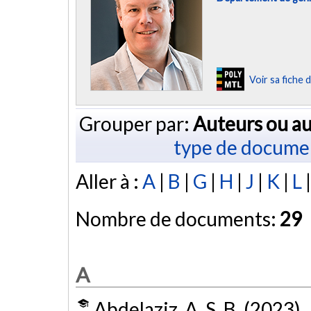
Voir sa fiche
Grouper par:
Auteurs ou au
type de docume
Aller à :
A
|
B
|
G
|
H
|
J
|
K
|
L
Nombre de documents:
29
A
Abdelaziz, A. S. B. (2023).