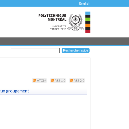
English
ATOM
RSS 1.0
RSS 2.0
cun groupement