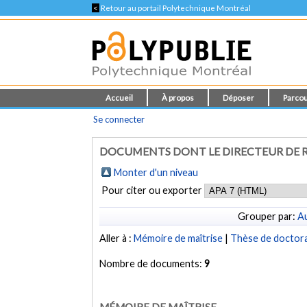
<
Retour au portail Polytechnique Montréal
Accueil
À propos
Déposer
Parcou
Se connecter
DOCUMENTS DONT LE DIRECTEUR DE R
Monter d'un niveau
Pour citer ou exporter
Grouper par:
Au
Aller à :
Mémoire de maîtrise
|
Thèse de doctor
Nombre de documents:
9
MÉMOIRE DE MAÎTRISE