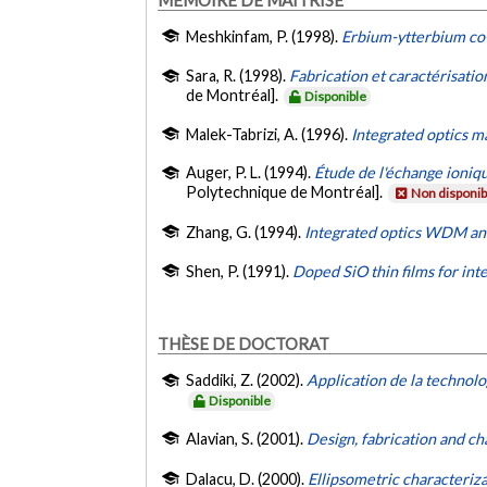
Meshkinfam, P. (1998).
Erbium-ytterbium co
Sara, R. (1998).
Fabrication et caractérisatio
de Montréal].
Disponible
Malek-Tabrizi, A. (1996).
Integrated optics 
Auger, P. L. (1994).
Étude de l'échange ioniqu
Polytechnique de Montréal].
Non disponib
Zhang, G. (1994).
Integrated optics WDM and 
Shen, P. (1991).
Doped SiO thin films for int
THÈSE DE DOCTORAT
Saddiki, Z. (2002).
Application de la technolo
Disponible
Alavian, S. (2001).
Design, fabrication and c
Dalacu, D. (2000).
Ellipsometric characteriza