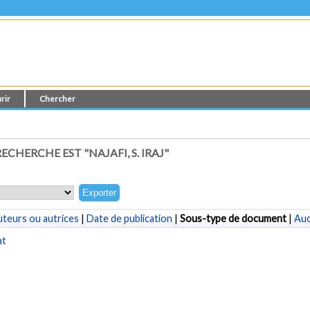
rir
Chercher
ECHERCHE EST "
NAJAFI, S. IRAJ
"
teurs ou autrices
|
Date de publication
|
Sous-type de document
|
Au
at