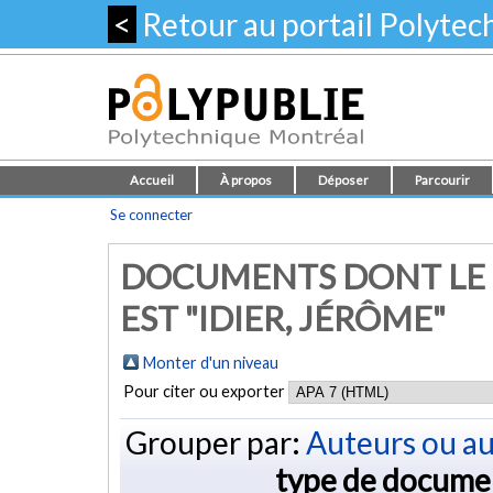
<
Retour au portail Polyte
Accueil
À propos
Déposer
Parcourir
Se connecter
DOCUMENTS DONT LE 
EST "
IDIER, JÉRÔME
"
Monter d'un niveau
Pour citer ou exporter
Grouper par:
Auteurs ou au
type de docume