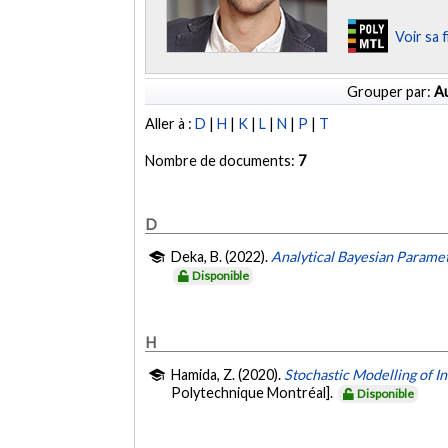
Voir sa 
Grouper par:
Au
Aller à :
D
|
H
|
K
|
L
|
N
|
P
|
T
Nombre de documents:
7
D
Deka, B. (2022).
Analytical Bayesian Paramet
Disponible
H
Hamida, Z. (2020).
Stochastic Modelling of I
Polytechnique Montréal].
Disponible