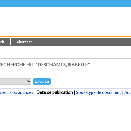
rir
Chercher
ECHERCHE EST "
DESCHAMPS, ISABELLE
"
teurs ou autrices
|
Date de publication
|
Sous-type de document
|
Au