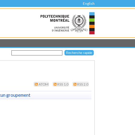
English
ATOM
RSS 1.0
RSS 2.0
cun groupement