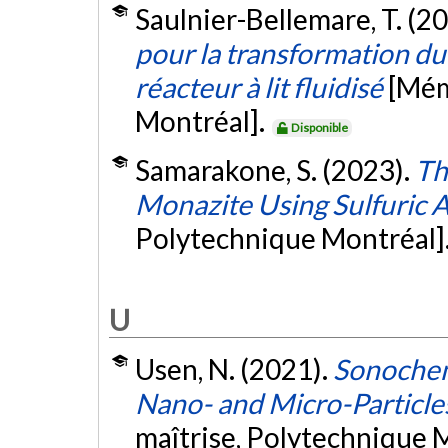
Saulnier-Bellemare, T. (2
pour la transformation du
réacteur à lit fluidisé
[Mém
Montréal].
Disponible
Samarakone, S. (2023).
Th
Monazite Using Sulfuric 
Polytechnique Montréal]
U
Usen, N. (2021).
Sonochem
Nano- and Micro-Particles
maîtrise, Polytechnique 