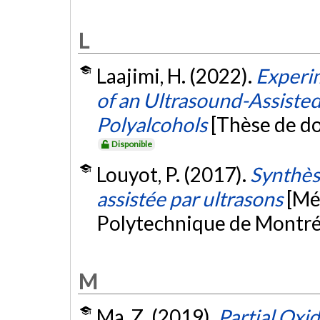
L
Laajimi, H. (2022).
Experim
of an Ultrasound-Assisted
Polyalcohols
[Thèse de do
Disponible
Louyot, P. (2017).
Synthès
assistée par ultrasons
[Mé
Polytechnique de Montré
M
Ma, Z. (2019).
Partial Oxi