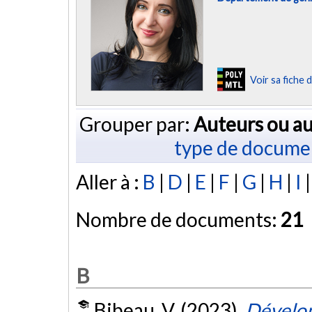
Voir sa fiche
Grouper par:
Auteurs ou au
type de docume
Aller à :
B
|
D
|
E
|
F
|
G
|
H
|
I
Nombre de documents:
21
B
Bibeau, V. (2023).
Dévelop