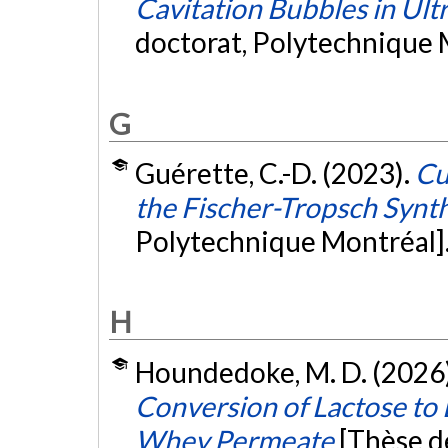
Cavitation Bubbles in Ult
doctorat, Polytechnique 
G
Guérette, C.-D. (2023).
Cu
the Fischer-Tropsch Synt
Polytechnique Montréal]
H
Houndedoke, M. D. (2026
Conversion of Lactose to L
Whey Permeate
[Thèse d