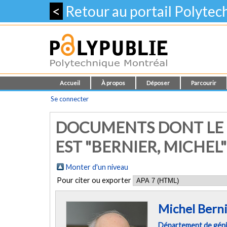
<
Retour au portail Polyte
Accueil
À propos
Déposer
Parcourir
Se connecter
DOCUMENTS DONT LE 
EST "BERNIER, MICHEL"
Monter d'un niveau
Pour citer ou exporter
Michel Bern
Département de gén