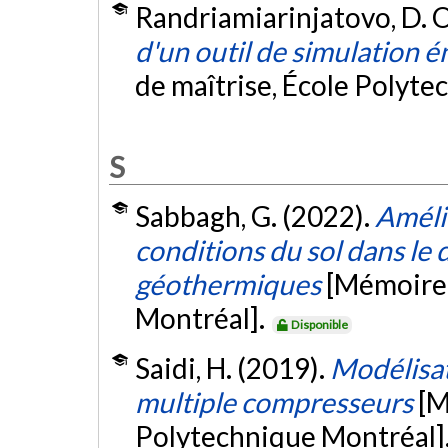
Randriamiarinjatovo, D. O
d'un outil de simulation 
de maîtrise, École Polyte
S
Sabbagh, G. (2022).
Améli
conditions du sol dans l
géothermiques
[Mémoire 
Montréal].
Disponible
Saidi, H. (2019).
Modélisat
multiple compresseurs
[M
Polytechnique Montréal]