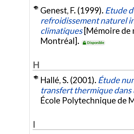
Genest, F. (1999).
Etude d
refroidissement naturel in
climatiques
[Mémoire de m
Montréal].
Disponible
H
Hallé, S. (2001).
Étude num
transfert thermique dans
École Polytechnique de M
I