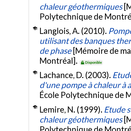
chaleur géothermiques
[
Polytechnique de Montré
Langlois, A. (2010).
Pompe
utilisant des banques th
de phase
[Mémoire de maî
Montréal].
Disponible
Lachance, D. (2003).
Etud
d'une pompe à chaleur à 
École Polytechnique de M
Lemire, N. (1999).
Etude s
chaleur géothermiques
[
Polytechnique de Montré