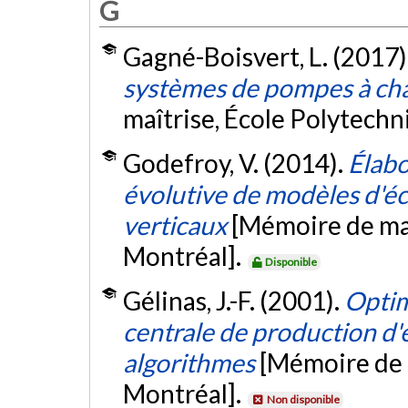
G
Gagné-Boisvert, L. (2017)
systèmes de pompes à ch
maîtrise, École Polytech
Godefroy, V. (2014).
Élabo
évolutive de modèles d'
verticaux
[Mémoire de maî
Montréal].
Disponible
Gélinas, J.-F. (2001).
Optim
centrale de production d'e
algorithmes
[Mémoire de 
Montréal].
Non disponible