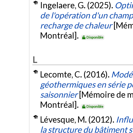
Ingelaere, G. (2025).
Opti
de l'opération d'un cham
recharge de chaleur
[Mémo
Montréal].
Disponible
L
Lecomte, C. (2016).
Modél
géothermiques en série p
saisonnier
[Mémoire de ma
Montréal].
Disponible
Lévesque, M. (2012).
Infl
la structure du bâtiment 