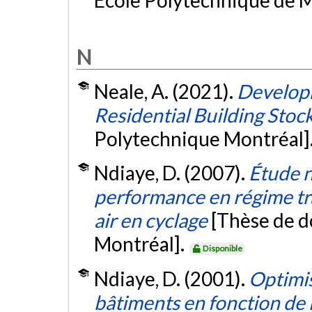
École Polytechnique de M
N
Neale, A. (2021).
Develop
Residential Building Sto
Polytechnique Montréal]
Ndiaye, D. (2007).
Étude n
performance en régime tr
air en cyclage
[Thèse de d
Montréal].
Disponible
Ndiaye, D. (2001).
Optimis
bâtiments en fonction de l