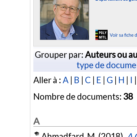
Voir sa fiche
Grouper par:
Auteurs ou au
type de docume
Aller à :
A
|
B
|
C
|
E
|
G
|
H
|
I
Nombre de documents:
38
A
Ahmadfard, M. (2018).
A 