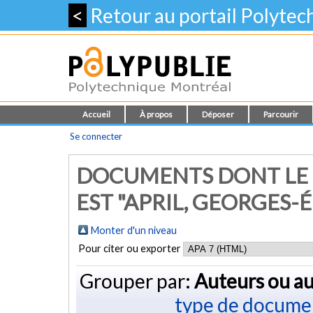
<
Retour au portail Polyte
Accueil
À propos
Déposer
Parcourir
Se connecter
DOCUMENTS DONT LE 
EST "
APRIL, GEORGES-
Monter d'un niveau
Pour citer ou exporter
Grouper par:
Auteurs ou au
type de docume