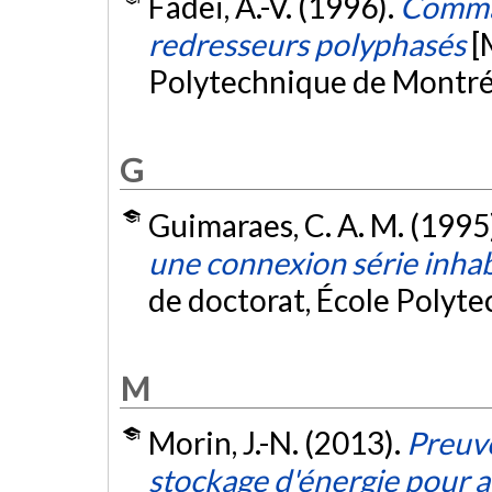
Fadei, A.-V. (1996).
Comman
redresseurs polyphasés
[
Polytechnique de Montré
G
Guimaraes, C. A. M. (1995
une connexion série inhab
de doctorat, École Polyt
M
Morin, J.-N. (2013).
Preuve
stockage d'énergie pour a