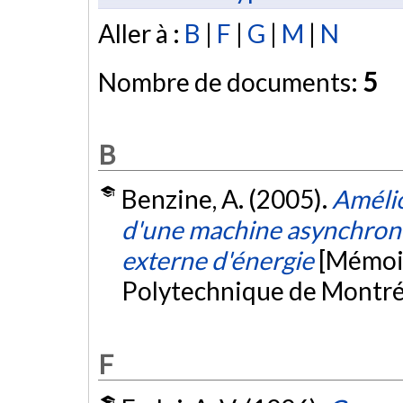
Aller à :
B
|
F
|
G
|
M
|
N
Nombre de documents:
5
B
Benzine, A. (2005).
Amélio
d'une machine asynchrone
externe d'énergie
[Mémoir
Polytechnique de Montré
F