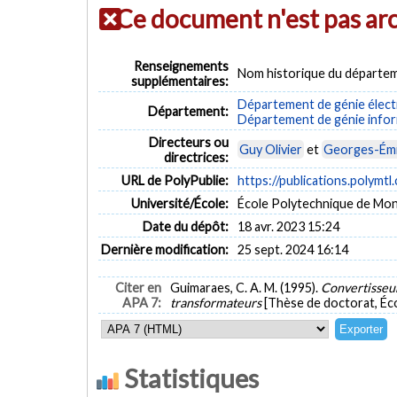
Ce document n'est pas ar
Renseignements
Nom historique du départem
supplémentaires:
Département de génie élect
Département:
Département de génie inform
Directeurs ou
Guy Olivier
et
Georges-Émil
directrices:
URL de PolyPublie:
https://publications.polymtl
Université/École:
École Polytechnique de Mon
Date du dépôt:
18 avr. 2023 15:24
Dernière modification:
25 sept. 2024 16:14
Citer en
Guimaraes, C. A. M. (1995).
Convertisseur
APA 7:
transformateurs
[Thèse de doctorat, Éc
Statistiques