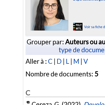
Voir sa fiche
Grouper par:
Auteurs ou au
type de docume
Aller à :
C
|
D
|
L
|
M
|
V
Nombre de documents:
5
C
Cereza, G. (2022).
Develop