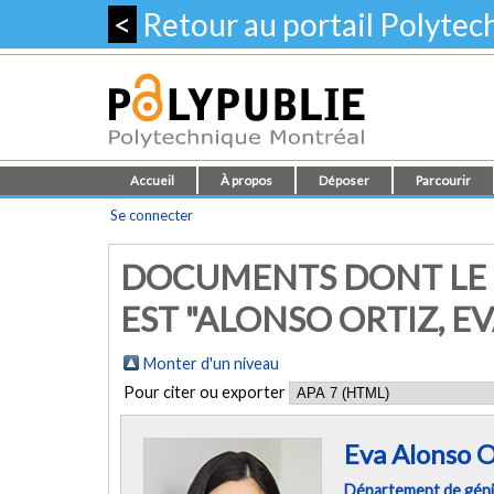
<
Retour au portail Polyte
Accueil
À propos
Déposer
Parcourir
Se connecter
DOCUMENTS DONT LE 
EST "ALONSO ORTIZ, EV
Monter d'un niveau
Pour citer ou exporter
Eva Alonso O
Département de géni