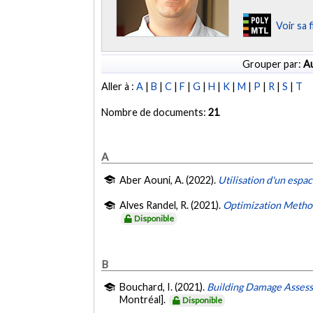
Voir sa 
Grouper par:
Au
Aller à :
A
|
B
|
C
|
F
|
G
|
H
|
K
|
M
|
P
|
R
|
S
|
T
Nombre de documents:
21
A
Aber Aouni, A. (2022).
Utilisation d'un espa
Alves Randel, R. (2021).
Optimization Metho
Disponible
B
Bouchard, I. (2021).
Building Damage Assess
Montréal].
Disponible