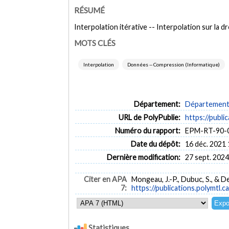
RÉSUMÉ
Interpolation itérative -- Interpolation sur la
MOTS CLÉS
Interpolation
Données -- Compression (Informatique)
Département:
Département 
URL de PolyPublie:
https://publi
Numéro du rapport:
EPM-RT-90-
Date du dépôt:
16 déc. 2021 
Dernière modification:
27 sept. 2024
Citer en APA
Mongeau, J.-P., Dubuc, S., & De
7:
https://publications.polymtl.c
Statistiques