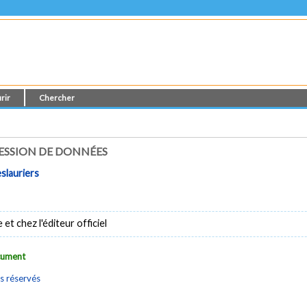
rir
Chercher
ESSION DE DONNÉES
eslauriers
t chez l'éditeur officiel
ocument
s réservés