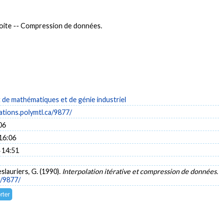
 droite -- Compression de données.
de mathématiques et de génie industriel
cations.polymtl.ca/9877/
06
16:06
 14:51
slauriers, G. (1990).
Interpolation itérative et compression de données
a/9877/