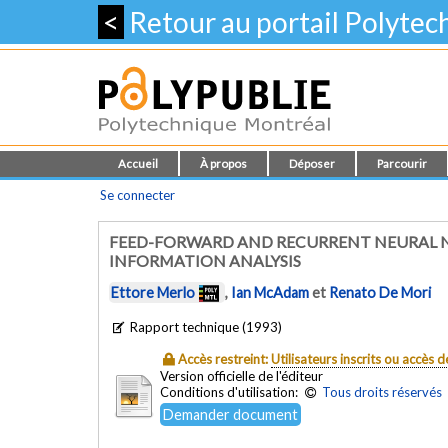
<
Retour au portail Polyte
Accueil
À propos
Déposer
Parcourir
Se connecter
FEED-FORWARD AND RECURRENT NEURAL 
INFORMATION ANALYSIS
Ettore Merlo
,
Ian McAdam
et
Renato De Mori
Rapport technique (1993)
Accès restreint:
Utilisateurs inscrits ou accès
Version officielle de l'éditeur
Conditions d'utilisation:
Tous droits réservés
Demander document