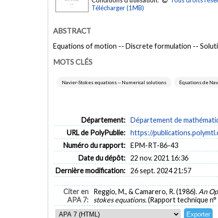
Conditions d'utilisation:
Tous droits rése
Télécharger (1MB)
ABSTRACT
Equations of motion -- Discrete formulation -- Solut
MOTS CLÉS
Navier-Stokes equations -- Numerical solutions
Équations de Nav
Département:
Département de mathématiqu
URL de PolyPublie:
https://publications.polymtl
Numéro du rapport:
EPM-RT-86-43
Date du dépôt:
22 nov. 2021 16:36
Dernière modification:
26 sept. 2024 21:57
Citer en
Reggio, M., & Camarero, R. (1986).
An Opp
APA 7:
stokes equations.
(Rapport technique n