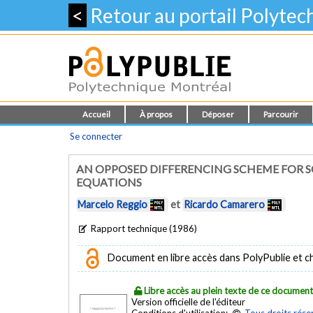
<
Retour au portail Polyte
Accueil
À propos
Déposer
Parcourir
Se connecter
AN OPPOSED DIFFERENCING SCHEME FOR S
EQUATIONS
Marcelo Reggio
et
Ricardo Camarero
Rapport technique (1986)
Document en libre accès dans PolyPublie et chez
Libre accès au plein texte de ce documen
Version officielle de l'éditeur