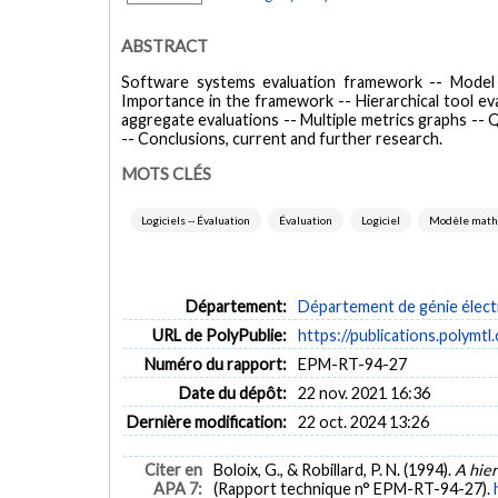
ABSTRACT
Software systems evaluation framework -- Model d
Importance in the framework -- Hierarchical tool ev
aggregate evaluations -- Multiple metrics graphs -- 
-- Conclusions, current and further research.
MOTS CLÉS
Logiciels -- Évaluation
Évaluation
Logiciel
Modèle math
Département:
Département de génie élect
URL de PolyPublie:
https://publications.polymtl
Numéro du rapport:
EPM-RT-94-27
Date du dépôt:
22 nov. 2021 16:36
Dernière modification:
22 oct. 2024 13:26
Citer en
Boloix, G., & Robillard, P. N. (1994).
A hier
APA 7:
(Rapport technique n° EPM-RT-94-27).