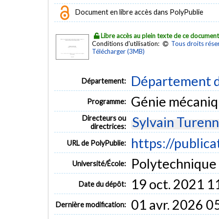
Document en libre accès dans PolyPublie
Libre accès au plein texte de ce documen
Conditions d'utilisation:
Tous droits rése
Télécharger (3MB)
Département d
Département:
Génie mécani
Programme:
Directeurs ou
Sylvain Turen
directrices:
https://public
URL de PolyPublie:
Polytechnique
Université/École:
19 oct. 2021 1
Date du dépôt:
01 avr. 2026 0
Dernière modification: