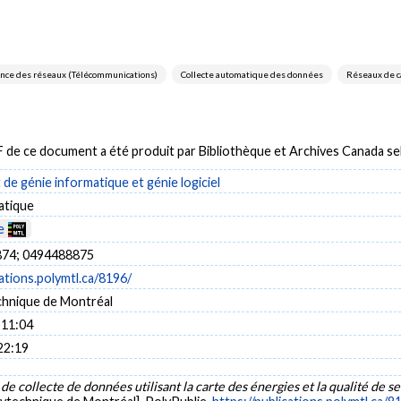
nce des réseaux (Télécommunications)
Collecte automatique des données
Réseaux de c
DF de ce document a été produit par Bibliothèque et Archives Canada 
e génie informatique et génie logiciel
atique
e
74; 0494488875
cations.polymtl.ca/8196/
chnique de Montréal
 11:04
22:19
 collecte de données utilisant la carte des énergies et la qualité de se