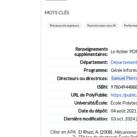
MOTS CLÉS
Réseaux de capteurs
Transmission sans fil
Performa
Renseignements
Le fichier P
supplémentaires:
Département:
Département d
Programme:
Génie inform
Samuel Pierr
Directeurs ou directrices:
ISBN:
97804944888
URL de PolyPublie:
https://publi
Université/École:
École Polyte
Date du dépôt:
04 août 2021
Dernière modification:
03 oct. 2024 
Citer en APA
El Rhazi, A. (2008).
Mécanisme de