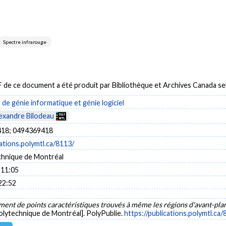
Spectre infrarouge
DF de ce document a été produit par Bibliothèque et Archives Canada 
e génie informatique et génie logiciel
exandre Bilodeau
18; 0494369418
cations.polymtl.ca/8113/
chnique de Montréal
 11:05
22:52
ent de points caractéristiques trouvés à même les régions d'avant-plan 
olytechnique de Montréal]. PolyPublie.
https://publications.polymtl.ca/