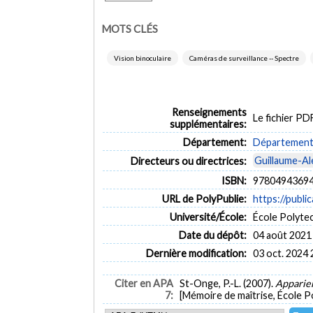
MOTS CLÉS
Vision binoculaire
Caméras de surveillance -- Spectre
Renseignements
Le fichier P
supplémentaires:
Département:
Département d
Guillaume-Al
Directeurs ou directrices:
ISBN:
97804943694
URL de PolyPublie:
https://publi
Université/École:
École Polyte
Date du dépôt:
04 août 2021
Dernière modification:
03 oct. 2024 
Citer en APA
St-Onge, P.-L. (2007).
Appariem
7:
[Mémoire de maîtrise, École P