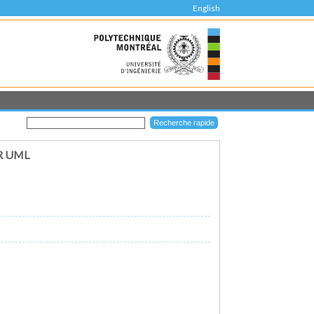
English
R UML