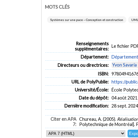
MOTS CLÉS
Systèmes sur une puce -- Conception et construction
UML 
Renseignements
Le fichier P
supplémentaires:
Département:
Département 
Yvon Savaria
Directeurs ou directrices:
ISBN:
97804941676
URL de PolyPublie:
https://publi
Université/École:
École Polyte
Date du dépôt:
04 août 2021
Dernière modification:
28 sept. 2024
Citer en APA
Chureau, A. (2005).
Réalisatio
7:
Polytechnique de Montréal]. 