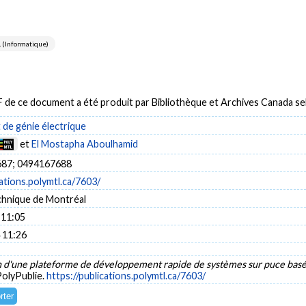
(Informatique)
DF de ce document a été produit par Bibliothèque et Archives Canada 
de génie électrique
et
El Mostapha Aboulhamid
87; 0494167688
cations.polymtl.ca/7603/
chnique de Montréal
 11:05
 11:26
n d'une plateforme de développement rapide de systèmes sur puce ba
PolyPublie.
https://publications.polymtl.ca/7603/