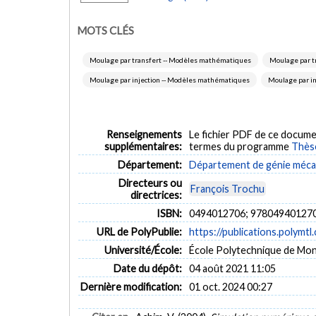
MOTS CLÉS
Moulage par transfert -- Modèles mathématiques
Moulage par tr
Moulage par injection -- Modèles mathématiques
Moulage par in
Renseignements
Le fichier PDF de ce docume
supplémentaires:
termes du programme
Thès
Département:
Département de génie méca
Directeurs ou
François Trochu
directrices:
ISBN:
0494012706; 97804940127
URL de PolyPublie:
https://publications.polymtl
Université/École:
École Polytechnique de Mon
Date du dépôt:
04 août 2021 11:05
Dernière modification:
01 oct. 2024 00:27