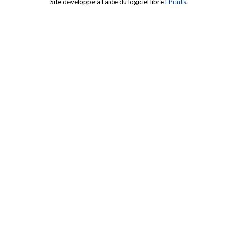
Site développé à l'aide du logiciel libre
EPrints
.