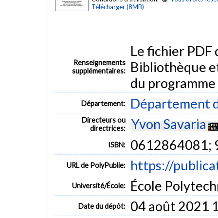
Télécharger (8MB)
Le fichier PDF
Renseignements
Bibliothèque e
supplémentaires:
du programme
Département d
Département:
Directeurs ou
Yvon Savaria
directrices:
0612864081;
ISBN:
https://public
URL de PolyPublie:
École Polytech
Université/École:
04 août 2021 
Date du dépôt: