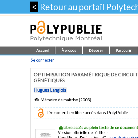
<
Retour au portail Polyte
Accueil
À propos
Déposer
Parcourir
Se connecter
OPTIMISATION PARAMÉTRIQUE DE CIRCUITS
GÉNÉTIQUES
Hugues Langlois
Mémoire de maîtrise (2003)
Document en libre accès dans PolyPublie
Libre accès au plein texte de ce documen
Version officielle de l'éditeur
Conditions d'utilisation:
Tous droits rése