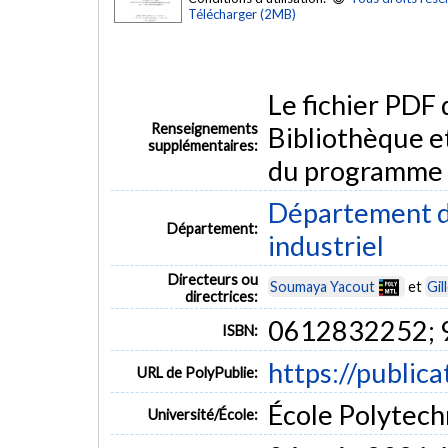
Télécharger (2MB)
Le fichier PDF
Renseignements
Bibliothèque e
supplémentaires:
du programme
Département d
Département:
industriel
Directeurs ou
Soumaya Yacout
et
Gil
directrices:
0612832252;
ISBN:
https://public
URL de PolyPublie:
École Polytech
Université/École: