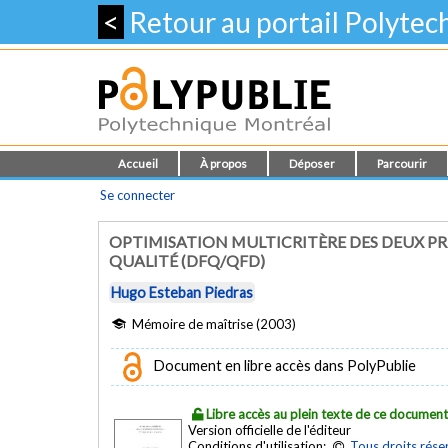
<
Retour au portail Polyte
Accueil
À propos
Déposer
Parcourir
Se connecter
OPTIMISATION MULTICRITÈRE DES DEUX P
QUALITÉ (DFQ/QFD)
Hugo Esteban Piedras
Mémoire de maîtrise (2003)
Document en libre accès dans PolyPublie
Libre accès au plein texte de ce documen
Version officielle de l'éditeur
Conditions d'utilisation:
Tous droits rése