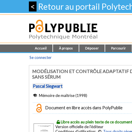
<
Retour au portail Polyte
Accueil
À propos
Déposer
Parcourir
Se connecter
MODÉLISATION ET CONTRÔLE ADAPTATIF DE
SANS SÉRUM
Pascal Siegwart
Mémoire de maîtrise (1998)
Document en libre accès dans PolyPublie
Libre accès au plein texte de ce documen
Version officielle de l'éditeur
Conditions d'utilisation:
Tous droits rése