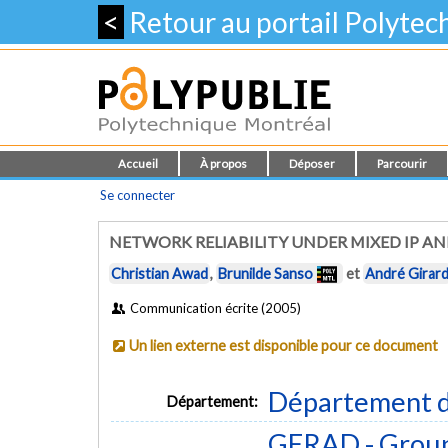
<
Retour au portail Polyte
Accueil
À propos
Déposer
Parcourir
Se connecter
NETWORK RELIABILITY UNDER MIXED IP A
Christian Awad
,
Brunilde Sanso
et
André Girar
Communication écrite (2005)
Un lien externe est disponible pour ce document
Département d
Département:
GERAD - Group