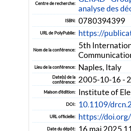
Centre de recherche:
analyse des dé
0780394399
ISBN:
https://public
URL de PolyPublie:
5th Internatio
Nom de la conférence:
Communicatio
Naples, Italy
Lieu de la conférence:
Date(s) de la
2005-10-16 - 
conférence:
Institute of El
Maison d'édition:
10.1109/drcn
DOI:
https://doi.o
URL officielle:
16 mai 2025 1
Date du dépôt: