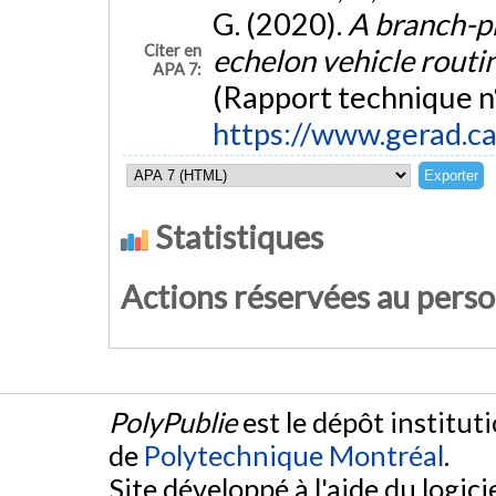
G. (2020).
A branch-pr
Citer en
echelon vehicle rout
APA 7:
(Rapport technique n
https://www.gerad.c
Statistiques
Actions réservées au pers
PolyPublie
est le dépôt institut
de
Polytechnique Montréal
.
Site développé à l'aide du logicie