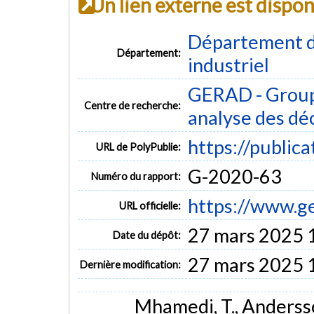
Un lien externe est dispo
Département d
Département:
industriel
GERAD - Group
Centre de recherche:
analyse des dé
https://public
URL de PolyPublie:
G-2020-63
Numéro du rapport:
https://www.g
URL officielle:
27 mars 2025 
Date du dépôt:
27 mars 2025 
Dernière modification:
Mhamedi, T., Andersso