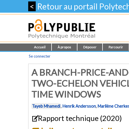
<
Retour au portail Polyte
Accueil
À propos
Déposer
Parcourir
Se connecter
A BRANCH-PRICE-AND
TWO-ECHELON VEHICL
TIME WINDOWS
Tayeb Mhamedi
,
Henrik Andersson
,
Marilène Cherkes
Rapport technique (2020)