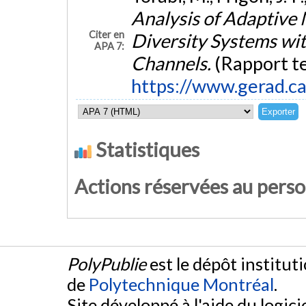
Analysis of Adaptive 
Citer en
Diversity Systems wi
APA 7:
Channels.
(Rapport t
https://www.gerad.c
Statistiques
Actions réservées au pers
PolyPublie
est le dépôt institut
de
Polytechnique Montréal
.
Site développé à l'aide du logicie