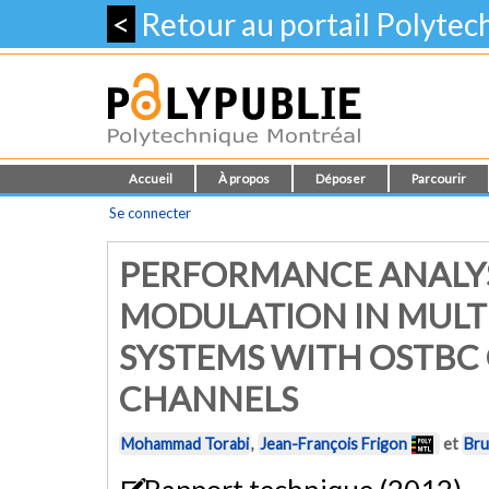
<
Retour au portail Polyte
Accueil
À propos
Déposer
Parcourir
Se connecter
PERFORMANCE ANALYS
MODULATION IN MULTI
SYSTEMS WITH OSTBC
CHANNELS
Mohammad Torabi
,
Jean-François Frigon
et
Bru
Rapport technique (2012)