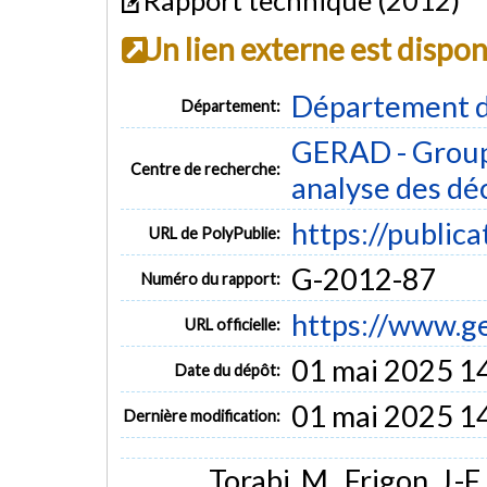
Un lien externe est dispo
Département d
Département:
GERAD - Group
Centre de recherche:
analyse des dé
https://public
URL de PolyPublie:
G-2012-87
Numéro du rapport:
https://www.g
URL officielle:
01 mai 2025 1
Date du dépôt:
01 mai 2025 1
Dernière modification:
Torabi, M., Frigon, J.-F