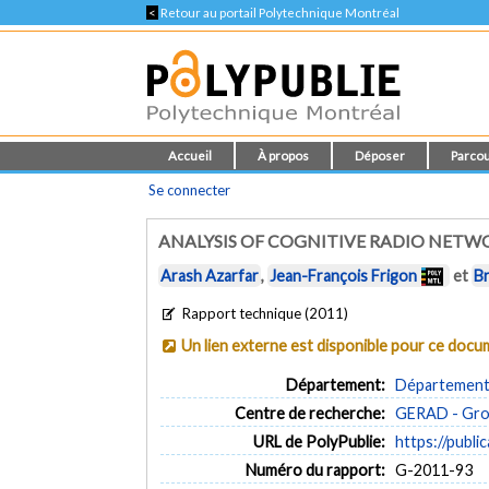
<
Retour au portail Polytechnique Montréal
Accueil
À propos
Déposer
Parcou
Se connecter
ANALYSIS OF COGNITIVE RADIO NETW
Arash Azarfar
,
Jean-François Frigon
et
Br
Rapport technique (2011)
Un lien externe est disponible pour ce doc
Département:
Département 
Centre de recherche:
GERAD - Grou
URL de PolyPublie:
https://publi
Numéro du rapport:
G-2011-93