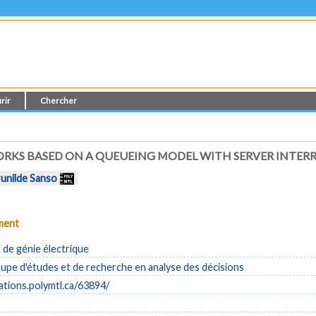
rir
Chercher
ORKS BASED ON A QUEUEING MODEL WITH SERVER INTER
unilde Sanso
ument
de génie électrique
pe d'études et de recherche en analyse des décisions
cations.polymtl.ca/63894/