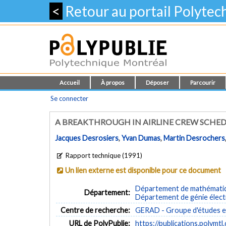
<
Retour au portail Polyte
Accueil
À propos
Déposer
Parcourir
Se connecter
A BREAKTHROUGH IN AIRLINE CREW SCHE
Jacques Desrosiers
,
Yvan Dumas
,
Martin Desrochers
Rapport technique (1991)
Un lien externe est disponible pour ce document
Département de mathématiqu
Département:
Département de génie élect
Centre de recherche:
GERAD - Groupe d'études et
URL de PolyPublie:
https://publications.polymtl