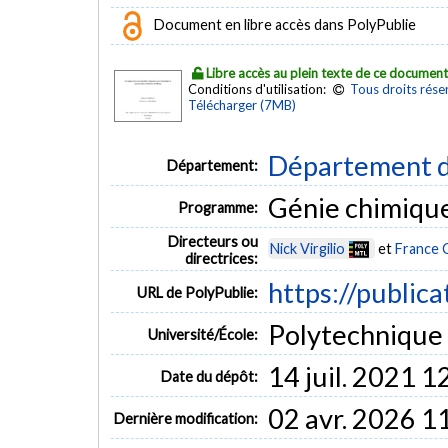
Document en libre accès dans PolyPublie
Libre accès au plein texte de ce documen
Conditions d'utilisation:
Tous droits rése
Télécharger (7MB)
Département d
Département:
Génie chimiqu
Programme:
Directeurs ou
Nick Virgilio
et
France 
directrices:
https://public
URL de PolyPublie:
Polytechnique
Université/École:
14 juil. 2021 1
Date du dépôt:
02 avr. 2026 1
Dernière modification: