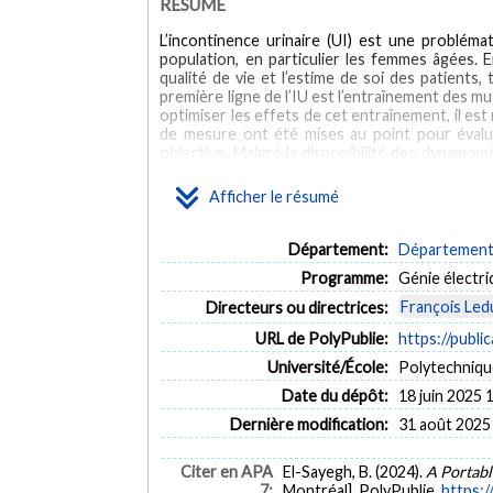
RÉSUMÉ
L’incontinence urinaire (UI) est une probléma
population, en particulier les femmes âgées. 
qualité de vie et l’estime de soi des patients
première ligne de l’IU est l’entraînement des m
optimiser les effets de cet entraînement, il 
de mesure ont été mises au point pour évalu
objective. Malgré la disponibilité des dynamomè
évalue la performance lors de l’entraînement 
pas fournir de rétroaction sur les performance
Afficher le résumé
à eux, sont limités et ne font pas l’objet de re
provenance de la recherche ou de l’industrie 
L’objectif de cette thèse est de concevoir et 
Département:
Département 
nouveau dynamomètre portable. Notre hypothè
Programme:
Génie électr
équipé d’un système autonome d’évaluation de 
debout, améliorant ainsi l’efficacité de l’évalu
François Le
Directeurs ou directrices:
ABSTRACT
URL de PolyPublie:
https://publi
Université/École:
Polytechniqu
Urinary incontinence (UI) is a highly prevalent c
women. Approximately 30-50% of women are affe
Date du dépôt:
18 juin 2025 
financial burdens on both patients and healthca
Dernière modification:
31 août 2025
correct pelvic floor muscle (PFM) contractions
process. Multiple measurement methods have 
objective assessment tool. Despite the availab
Citer en APA
El-Sayegh, B. (2024).
A Portab
and evaluates training performance in a port
7:
Montréal]. PolyPublie.
https:/