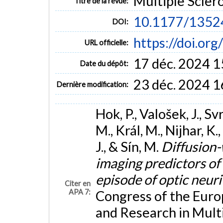
Multiple Scleros
Titre de la revue:
10.1177/135
DOI:
https://doi.o
URL officielle:
17 déc. 2024 1
Date du dépôt:
23 déc. 2024 1
Dernière modification:
Hok, P., Valošek, J., Sv
M., Král, M., Nijhar, K
J., & Sín, M.
Diffusion-
imaging predictors of 
episode of optic neuri
Citer en
APA 7:
Congress of the Eur
and Research in Mult