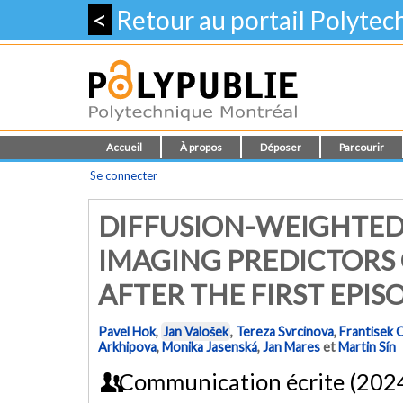
<
Retour au portail Polyte
Accueil
À propos
Déposer
Parcourir
Se connecter
DIFFUSION-WEIGHTED
IMAGING PREDICTORS
AFTER THE FIRST EPIS
Pavel Hok
,
Jan Valošek
,
Tereza Svrcinova
,
Frantisek O
Arkhipova
,
Monika Jasenská
,
Jan Mares
et
Martin Sín
Communication écrite (202