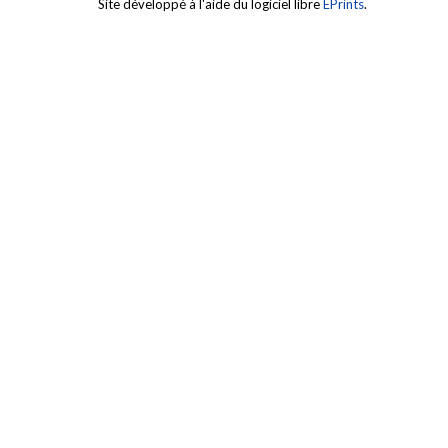
Site développé à l'aide du logiciel libre
EPrints
.