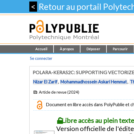
<
Retour au portail Polyte
Accueil
À propos
Déposer
Parcourir
Se connecter
POLARA-KERAS2C: SUPPORTING VECTORIZED
Nizar El Zarif
,
Mohammadhossein Askari Hemmat
,
T
Article de revue (2024)
Document en libre accès dans PolyPublie et chez
Libre accès au plein tex
Version officielle de l'édit