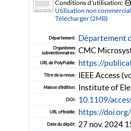
Conditions d'utilisation:
Utilisation non commercia
Télécharger (2MB)
Département d
Département:
Organismes
CMC Microsys
subventionnaires:
https://public
URL de PolyPublie:
IEEE Access (vo
Titre de la revue:
Institute of El
Maison d'édition:
10.1109/acces
DOI:
https://doi.or
URL officielle:
27 nov. 2024 1
Date du dépôt: