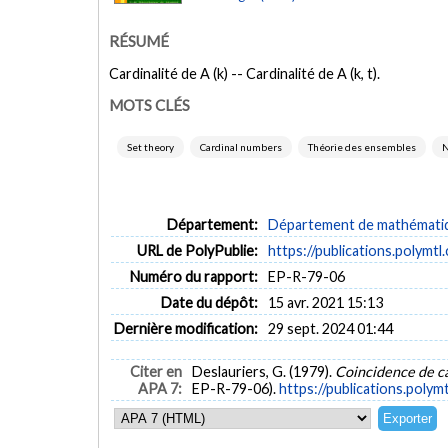
RÉSUMÉ
Cardinalité de A (k) -- Cardinalité de A (k, t).
MOTS CLÉS
Set theory
Cardinal numbers
Théorie des ensembles
N
Département:
Département de mathématiqu
URL de PolyPublie:
https://publications.polymtl
Numéro du rapport:
EP-R-79-06
Date du dépôt:
15 avr. 2021 15:13
Dernière modification:
29 sept. 2024 01:44
Citer en
Deslauriers, G. (1979).
Coincidence de car
APA 7:
EP-R-79-06).
https://publications.polym