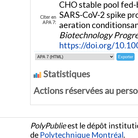
CHO stable pool fed-
SARS-CoV-2 spike pro
Citer en
APA 7:
aeration conditionsan
Biotechnology Progr
https://doi.org/10.1
Statistiques
Actions réservées au pers
PolyPublie
est le dépôt institut
de
Polytechnique Montréal
.