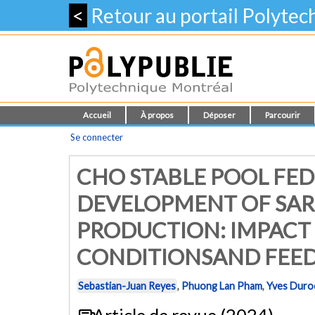
<
Retour au portail Polyte
Accueil
À propos
Déposer
Parcourir
Se connecter
CHO STABLE POOL FE
DEVELOPMENT OF SARS
PRODUCTION: IMPACT
CONDITIONSAND FEED
Sebastian-Juan Reyes
,
Phuong Lan Pham
,
Yves Duro
Article de revue (2024)