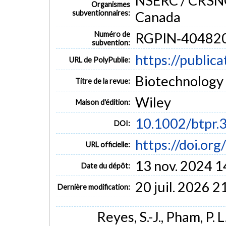
NSERC / CRSNG
Organismes
subventionnaires:
Canada
Numéro de
RGPIN‐404820
subvention:
https://public
URL de PolyPublie:
Biotechnology
Titre de la revue:
Wiley
Maison d'édition:
10.1002/btpr.
DOI:
https://doi.or
URL officielle:
13 nov. 2024 1
Date du dépôt:
20 juil. 2026 2
Dernière modification:
Reyes, S.-J., Pham, P. 